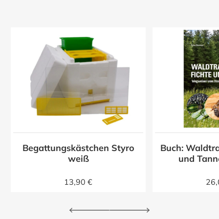
Begattungskästchen Styro
Buch: Waldtra
z
weiß
und Tann
13,90 €
26,