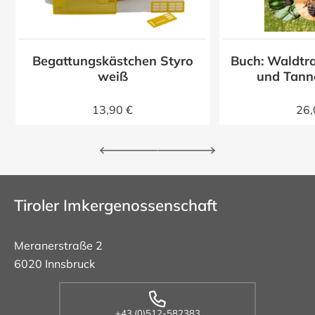
Begattungskästchen Styro
Buch: Waldtra
z
weiß
und Tann
13,90 €
26,
Tiroler Imkergenossenschaft
Meranerstraße 2
6020 Innsbruck
+43 (0)512-582383