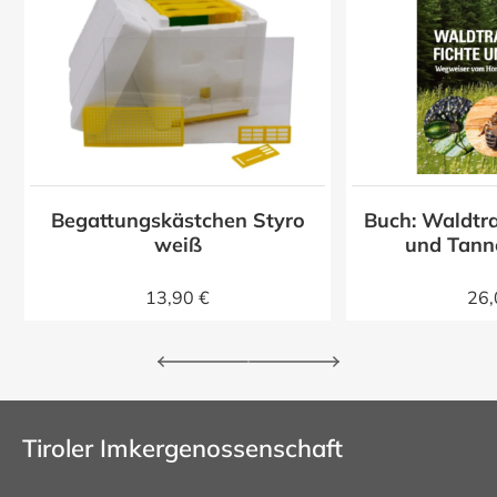
Begattungskästchen Styro
Buch: Waldtra
z
weiß
und Tann
13,90 €
26,
Tiroler Imkergenossenschaft