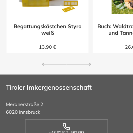
Begattungskästchen Styro
Buch: Waldtra
z
weiß
und Tann
13,90 €
26,
Tiroler Imkergenossenschaft
Meranerstraße 2
6020 Innsbruck
+43 (0)512-582383