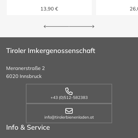
13,90 €
26,
Tiroler Imkergenossenschaft
Meranerstraße 2
6020 Innsbruck
+43 (0)512-582383
info@tirolerbienenladen.at
Info & Service