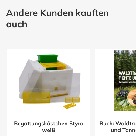
Andere Kunden kauften
auch
Begattungskästchen Styro
Buch: Waldtra
z
weiß
und Tann