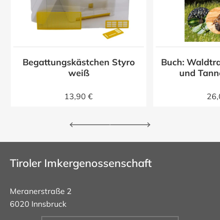
Begattungskästchen Styro
Buch: Waldtra
z
weiß
und Tann
13,90 €
26,
Tiroler Imkergenossenschaft
Meranerstraße 2
6020 Innsbruck