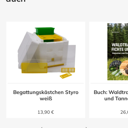
Begattungskästchen Styro
Buch: Waldtra
z
weiß
und Tann
13,90 €
26,