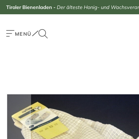
Tiroler Bienenladen
-
Der älteste Honig- und Wachsverarb
MENÜ