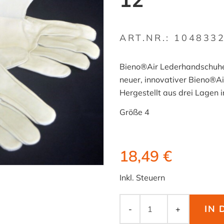
ART.NR.:
104833
Bieno®Air Lederhandschuhe
neuer, innovativer Bieno®Ai
Hergestellt aus drei Lagen i
Größe 4
18,49 €
Inkl. Steuern
IN
-
+