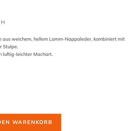
2H
 aus weichem, hellem Lamm-Nappaleder, kombiniert mit
r Stulpe.
n luftig-leichter Machart.
 DEN WARENKORB