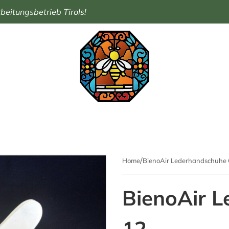
eitungsbetrieb Tirols!
Home
BienoAir Lederhandschuhe 
BienoAir L
12