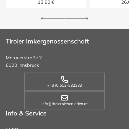
13,90 €
26,
Tiroler Imkergenossenschaft
Meranerstraße 2
6020 Innsbruck
+43 (0)512-582383
info@tirolerbienenladen.at
Info & Service