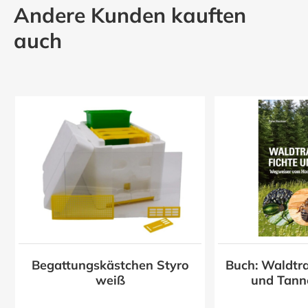
Andere Kunden kauften
auch
Begattungskästchen Styro
Buch: Waldtra
z
weiß
und Tann