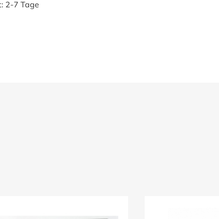
t:
2-7 Tage