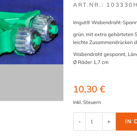
ART.NR.:
103330
Imgut® Wabendraht-Spann
grün, mit extra gehärteten 
leichte Zusammendrücken d
Wabendraht gespannt, Läng
Ø Räder 1,7 cm
10,30 €
Inkl. Steuern
IN
-
+