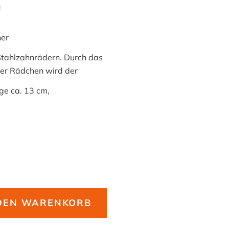
H
er
Stahlzahnrädern. Durch das
er Rädchen wird der
e ca. 13 cm,
 DEN WARENKORB