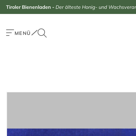
Tiroler Bienenladen
-
Der älteste Honig- und Wachsverarb
MENÜ