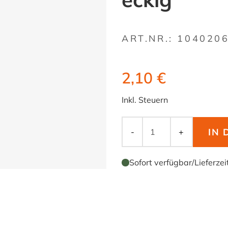
ART.NR.:
104020
2,10 €
Inkl. Steuern
IN
-
+
Sofort verfügbar
/
Lieferzei