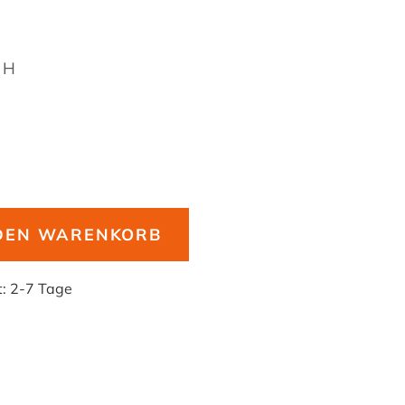
6H
 DEN WARENKORB
t:
2-7 Tage