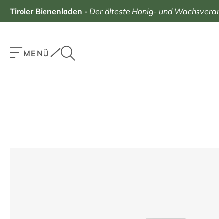
Tiroler Bienenladen
-
Der älteste Honig- und Wachsverarb
MENÜ