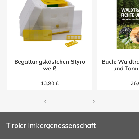
Begattungskästchen Styro
Buch: Waldtra
z
weiß
und Tann
13,90 €
26,
Tiroler Imkergenossenschaft