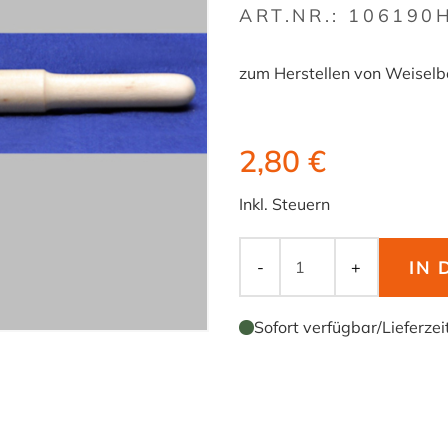
ART.NR.:
106190
zum Herstellen von Weiselb
2,80 €
Inkl. Steuern
IN
-
+
Sofort verfügbar
/
Lieferzei