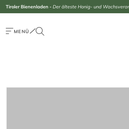
Tiroler Bienenladen
-
Der älteste Honig- und Wachsverarb
MENÜ