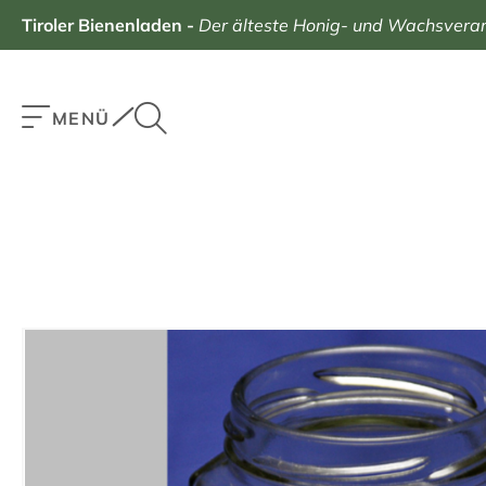
Tiroler Bienenladen
-
Der älteste Honig- und Wachsverarb
MENÜ