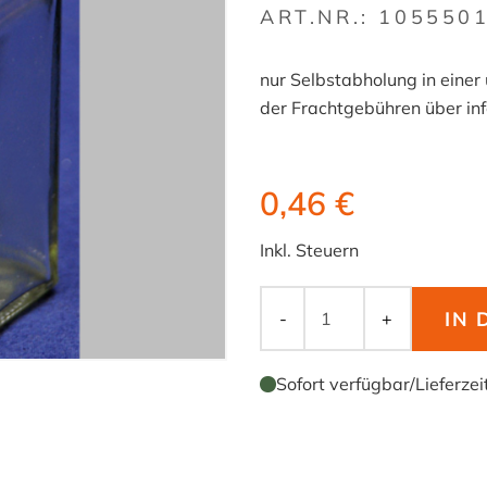
ART.NR.:
105550
nur Selbstabholung in einer
der Frachtgebühren über in
0,46 €
Inkl. Steuern
IN
-
+
Sofort verfügbar
/
Lieferzei