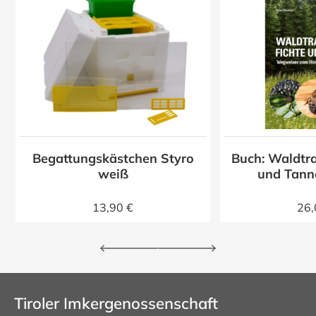
Begattungskästchen Styro
Buch: Waldtra
z
weiß
und Tann
13,90 €
26,
Tiroler Imkergenossenschaft