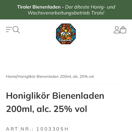
Tiroler Bienenladen
-
Der älteste Honig- und
Wachsverarbeitungsbetrieb Tirols!
Home
Honiglikör Bienenladen 200ml, alc. 25% vol
Honiglikör Bienenladen
200ml, alc. 25% vol
ART.NR.:
1003305H