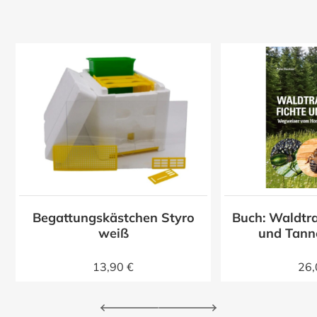
Begattungskästchen Styro
Buch: Waldtra
z
weiß
und Tann
13,90 €
26,