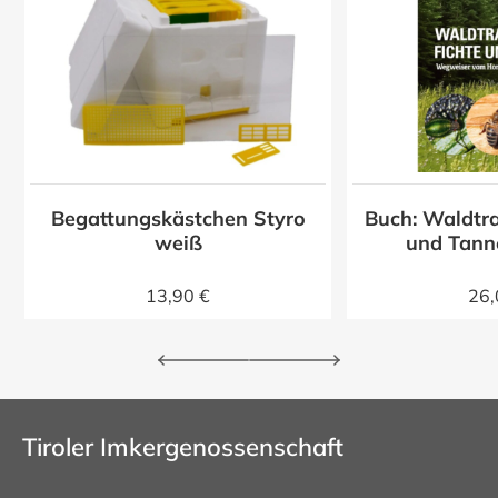
Begattungskästchen Styro
Buch: Waldtra
z
weiß
und Tann
13,90 €
26,
Tiroler Imkergenossenschaft