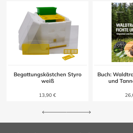
Begattungskästchen Styro
Buch: Waldtra
z
weiß
und Tann
13,90 €
26,