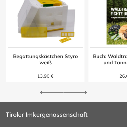
Begattungskästchen Styro
Buch: Waldtra
z
weiß
und Tann
13,90 €
26,
Tiroler Imkergenossenschaft