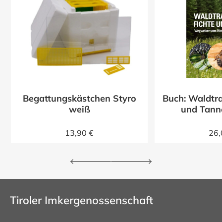
Begattungskästchen Styro
Buch: Waldtra
z
weiß
und Tann
13,90 €
26,
Tiroler Imkergenossenschaft