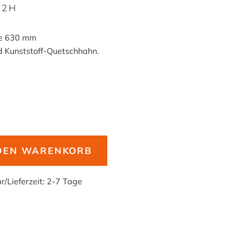
42H
e 630 mm
d Kunststoff-Quetschhahn.
 DEN WARENKORB
ar
/
Lieferzeit:
2-7 Tage