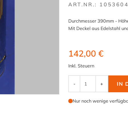
ART.NR.:
105360
Durchmesser 390mm - Höh
Mit Deckel aus Edelstahl un
142,00 €
Inkl. Steuern
IN
-
+
Nur noch wenige verfügb