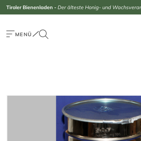
Tiroler Bienenladen
-
Der älteste Honig- und Wachsverarb
MENÜ