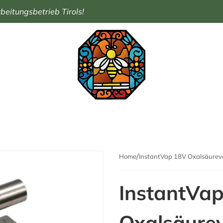
eitungsbetrieb Tirols!
Home
InstantVap 18V Oxalsäurev
InstantVa
Oxalsäure