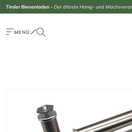
Tiroler Bienenladen
-
Der älteste Honig- und Wachsverarb
MENÜ