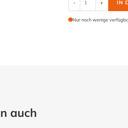
IN
-
+
Nur noch wenige verfügb
en auch