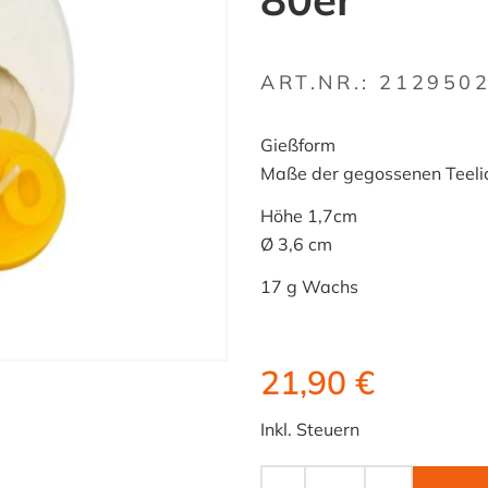
ART.NR.:
212950
Gießform
Maße der gegossenen Teelic
Höhe 1,7cm
Ø 3,6 cm
17 g Wachs
21,90 €
Inkl. Steuern