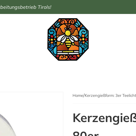
eitungsbetrieb Tirols!
Home
Kerzengießform: 3er Teelich
Kerzengieß
80er