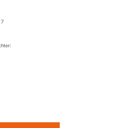
27
hter: