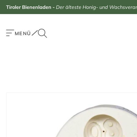
Tiroler Bienenladen
-
Der älteste Honig- und Wachsverarb
MENÜ