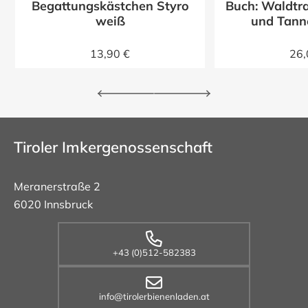
Begattungskästchen Styro
Buch: Waldtra
z
weiß
und Tann
13,90 €
26,
Tiroler Imkergenossenschaft
Meranerstraße 2
6020 Innsbruck
+43 (0)512-582383
info@tirolerbienenladen.at