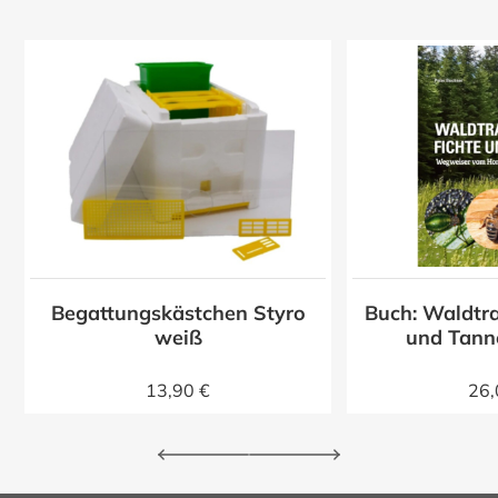
Begattungskästchen Styro
Buch: Waldtra
z
weiß
und Tann
13,90 €
26,