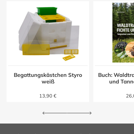
Begattungskästchen Styro
Buch: Waldtra
z
weiß
und Tann
13,90 €
26,