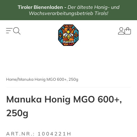
Tiroler Bienenladen
-
Der älteste Honig- und
Wachsverarbeitungsbetrieb Tirols!
Home
Manuka Honig MGO 600+, 250g
Manuka Honig MGO 600+,
250g
ART.NR.:
1004221H