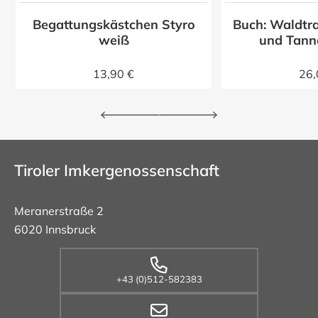
Begattungskästchen Styro
Buch: Waldtra
z
weiß
und Tann
13,90 €
26,
Tiroler Imkergenossenschaft
Meranerstraße 2
6020 Innsbruck
+43 (0)512-582383