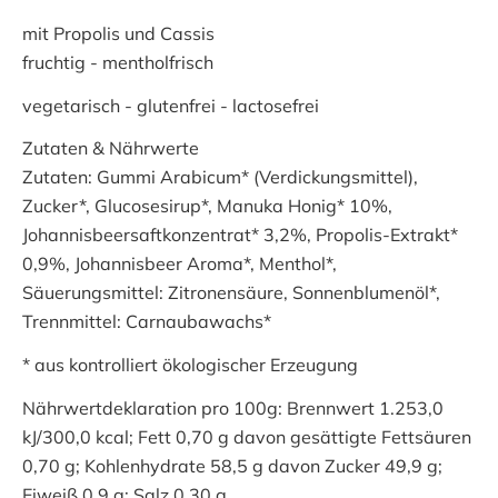
mit Propolis und Cassis
fruchtig - mentholfrisch
vegetarisch - glutenfrei - lactosefrei
Zutaten & Nährwerte
Zutaten: Gummi Arabicum* (Verdickungsmittel),
Zucker*, Glucosesirup*, Manuka Honig* 10%,
Johannisbeersaftkonzentrat* 3,2%, Propolis-Extrakt*
0,9%, Johannisbeer Aroma*, Menthol*,
Säuerungsmittel: Zitronensäure, Sonnenblumenöl*,
Trennmittel: Carnaubawachs*
* aus kontrolliert ökologischer Erzeugung
Nährwertdeklaration pro 100g: Brennwert 1.253,0
kJ/300,0 kcal; Fett 0,70 g davon gesättigte Fettsäuren
0,70 g; Kohlenhydrate 58,5 g davon Zucker 49,9 g;
Eiweiß 0,9 g; Salz 0,30 g