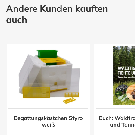
Andere Kunden kauften
auch
Begattungskästchen Styro
Buch: Waldtra
z
weiß
und Tann