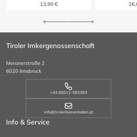
13,90 €
26,
Tiroler Imkergenossenschaft
Meranerstraße 2
6020 Innsbruck
+43 (0)512-582383
info@tirolerbienenladen.at
Info & Service