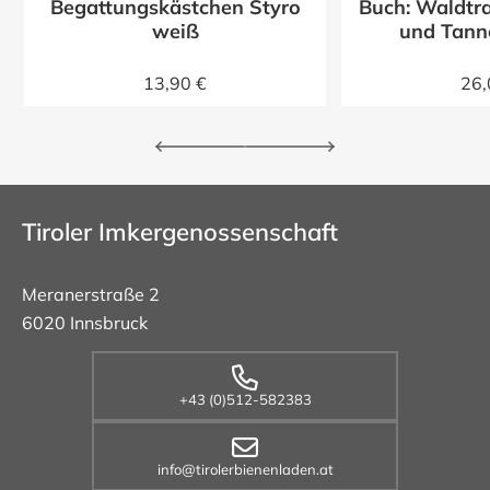
Begattungskästchen Styro
Buch: Waldtra
z
weiß
und Tann
13,90 €
26,
Tiroler Imkergenossenschaft
Meranerstraße 2
6020 Innsbruck
+43 (0)512-582383
info@tirolerbienenladen.at