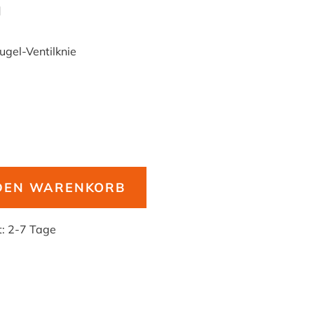
H
ugel-Ventilknie
 DEN WARENKORB
t:
2-7 Tage