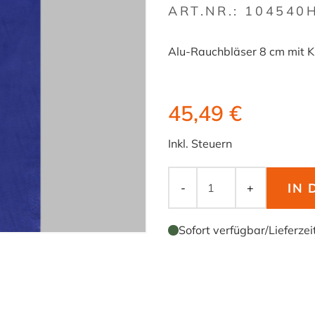
ART.NR.:
104540
Alu-Rauchbläser 8 cm mit K
45,49 €
Inkl. Steuern
IN
-
+
Sofort verfügbar
/
Lieferzei