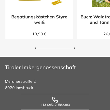
Begattungskästchen Styro
Buch: Waldtra
z
weiß
und Tann
13,90 €
26,
Tiroler Imkergenossenschaft
Meranerstraße 2
6020 Innsbruck
+43 (0)512-582383