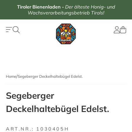
Tiroler Bienenladen
-
Der älteste Honig- und
Wachsverarbeitungsbetrieb Tirols!
Home
Segeberger Deckelhaltebügel Edelst.
Segeberger
Deckelhaltebügel Edelst.
ART.NR.:
1030405H