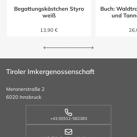
Begattungskästchen Styro
Buch: Waldtra
z
weiß
und Tann
13,90 €
26,
Tiroler Imkergenossenschaft
Meranerstraße 2
6020 Innsbruck
+43 (0)512-582383