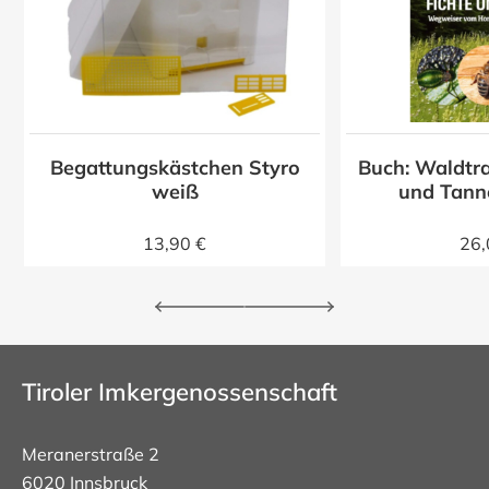
Begattungskästchen Styro
Buch: Waldtra
z
weiß
und Tann
13,90 €
26,
Tiroler Imkergenossenschaft
Meranerstraße 2
6020 Innsbruck