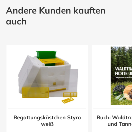
Andere Kunden kauften
auch
Begattungskästchen Styro
Buch: Waldtra
z
weiß
und Tann