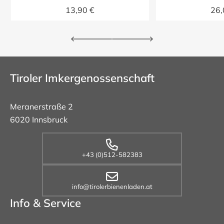
13,90 €
26,
Tiroler Imkergenossenschaft
Meranerstraße 2
6020 Innsbruck
+43 (0)512-582383
info@tirolerbienenladen.at
Info & Service