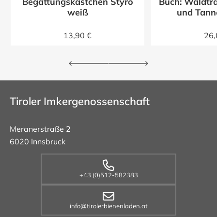
Begattungskästchen Styro
Buch: Waldtra
z
weiß
und Tann
13,90 €
26,
Tiroler Imkergenossenschaft
Meranerstraße 2
6020 Innsbruck
+43 (0)512-582383
info@tirolerbienenladen.at