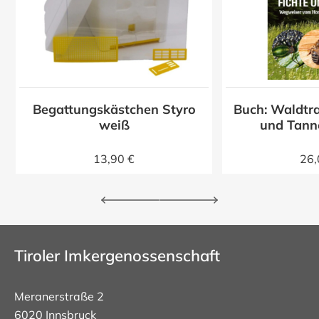
Begattungskästchen Styro
Buch: Waldtra
z
weiß
und Tann
13,90 €
26,
Tiroler Imkergenossenschaft
Meranerstraße 2
6020 Innsbruck