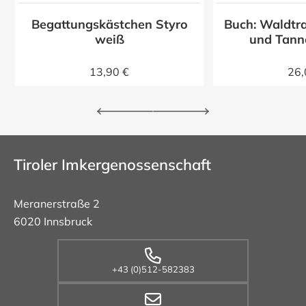
Begattungskästchen Styro
Buch: Waldtra
z
weiß
und Tann
13,90 €
26,
Tiroler Imkergenossenschaft
Meranerstraße 2
6020 Innsbruck
+43 (0)512-582383